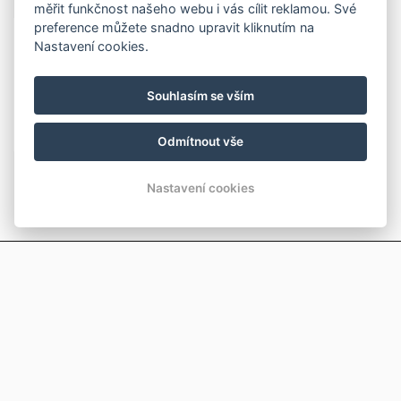
měřit funkčnost našeho webu i vás cílit reklamou. Své
preference můžete snadno upravit kliknutím na
NOVINKY
Nastavení cookies.
Letní otevírací doba
Souhlasím se vším
6.5.2026
Odmítnout vše
Nastavení cookies
KONTAKT
PENZION ZAHRADNÍ
Adresa: