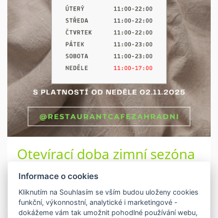
Otevírací doba zimní sezóna
2025-2026
Informace o cookies
18.10.2025
Kliknutím na Souhlasím se vším budou uloženy cookies
funkční, výkonnostní, analytické i marketingové -
dokážeme vám tak umožnit pohodlné používání webu,